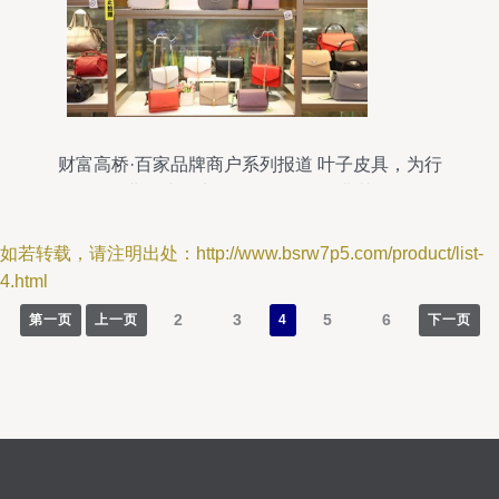
财富高桥·百家品牌商户系列报道 叶子皮具，为行
业创造最大价值的箱包销售典范
如若转载，请注明出处：http://www.bsrw7p5.com/product/list-
4.html
2
3
5
6
第一页
上一页
4
下一页