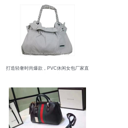
打造轻奢时尚爆款，PVC休闲女包厂家直
销代理火热招商中