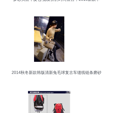
容错过
2014秋冬新款韩版清新兔毛球复古车缝线链条磨砂
手提女包包——保定白沟新城益辉箱包皮具销售处