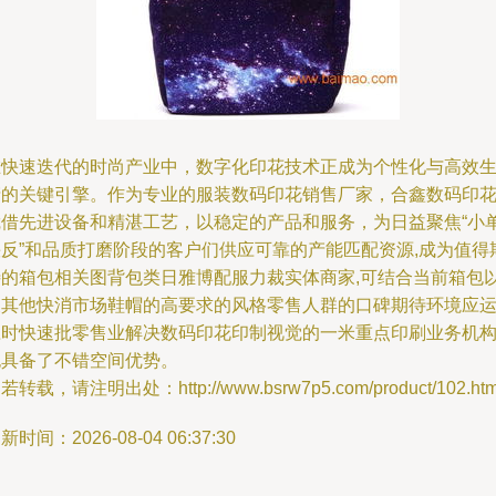
在快速迭代的时尚产业中，数字化印花技术正成为个性化与高效
产的关键引擎。作为专业的服装数码印花销售厂家，合鑫数码印
凭借先进设备和精湛工艺，以稳定的产品和服务，为日益聚焦“小
快反”和品质打磨阶段的客户们供应可靠的产能匹配资源,成为值得
待的箱包相关图背包类日雅博配服力裁实体商家,可结合当前箱包
及其他快消市场鞋帽的高要求的风格零售人群的口碑期待环境应运
应时快速批零售业解决数码印花印制视觉的一米重点印刷业务机
也具备了不错空间优势。
若转载，请注明出处：http://www.bsrw7p5.com/product/102.htm
新时间：2026-08-04 06:37:30