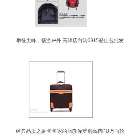
攀登尖峰，畅游户外 高碑店白沟0915登山包批发
优选指南
经典品质之旅 鱼鱼家的店教你辨别高档PU万向轮
旅行箱